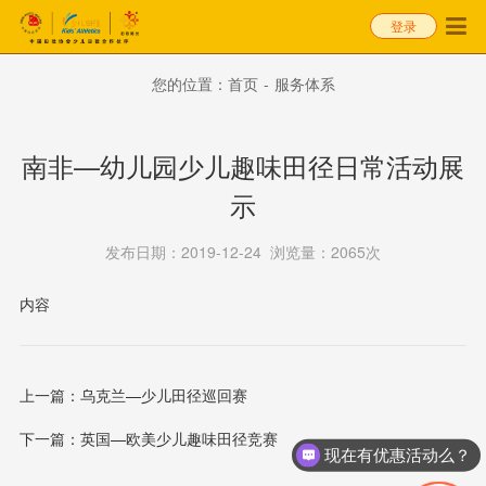
登录
您的位置：
首页
-
服务体系
南非—幼儿园少儿趣味田径日常活动展
示
发布日期：2019-12-24
浏览量：2065次
内容
上一篇：乌克兰—少儿田径巡回赛
下一篇：英国—欧美少儿趣味田径竞赛
现在有优惠活动么？