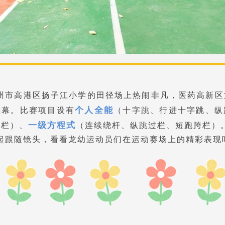
州市高港区扬子江小学的田径场上热闹非凡，医药高新区
个人全能
帷幕。比赛项目设有
（十字跳、行进十字跳、纵
一级方程式
跨栏）、
（连续绕杆、纵跳过栏、短跑跨栏）
起跟随镜头，看看龙幼运动员们在运动赛场上的精彩表现