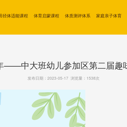
田径体适能课程
体育启蒙课程
体质测评体系
家庭亲子体育
年——中大班幼儿参加区第二届趣
发布日期：2023-05-17
浏览量：1538次