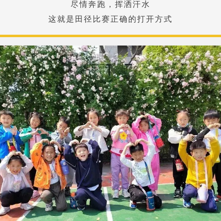
尽情奔跑，挥洒汗水
这就是田径比赛正确的打开方式